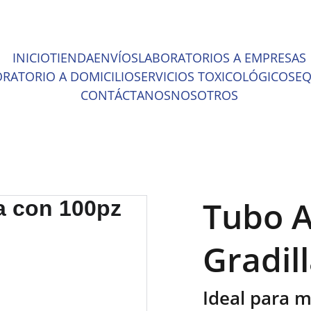
ENTOS INCREÍBLES EN MATERIAL MÉDICO Y EQUIPO DE LABOR
INICIO
TIENDA
ENVÍOS
LABORATORIOS A EMPRESAS
RATORIO A DOMICILIO
SERVICIOS TOXICOLÓGICOS
EQ
CONTÁCTANOS
NOSOTROS
Tubo A
Gradil
Ideal para 