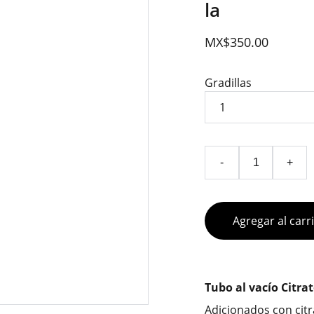
la
MX$350.00
Gradillas
-
+
Agregar al carr
Tubo al vacío Citra
Adicionados con citr