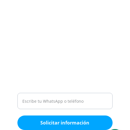
tus pedidos.
SÍGUENOS
ventasmegalab@gmail.com
22 24 61 74 75
22 24 23 11 41
ATENCIÓN
Medio de contacto
Solicitar información