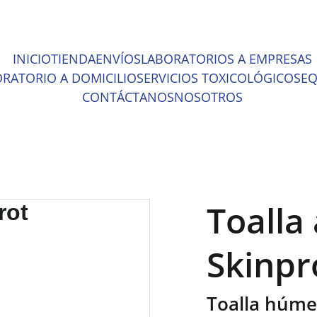
ENTOS INCREÍBLES EN MATERIAL MÉDICO Y EQUIPO DE LABOR
INICIO
TIENDA
ENVÍOS
LABORATORIOS A EMPRESAS
RATORIO A DOMICILIO
SERVICIOS TOXICOLÓGICOS
EQ
CONTÁCTANOS
NOSOTROS
Toalla
Skinpr
Toalla húme