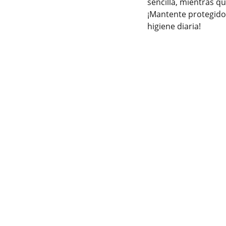
sencilla, mientras qu
¡Mantente protegido 
higiene diaria!
SÍGUENOS
22 24 61 74 75
udarte 
22 24 23 11 41
ventasmegalab@gmail.com