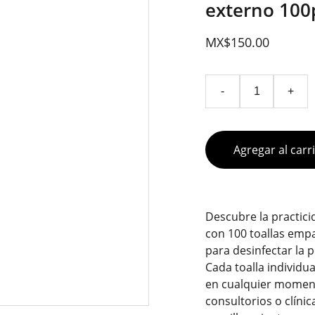
externo 100
MX$150.00
-
+
Agregar al carr
Descubre la practicid
con 100 toallas empa
para desinfectar la p
Cada toalla individu
en cualquier momento
consultorios o clíni