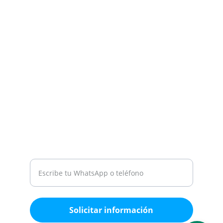
tus pedidos.
SÍGUENOS
ventasmegalab@gmail.com
22 24 61 74 75
22 24 23 11 41
ATENCIÓN
Medio de contacto
Solicitar información