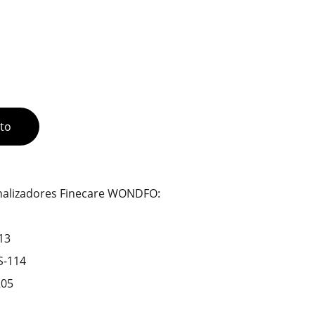
ito
analizadores Finecare WONDFO:
113
FS-114
205