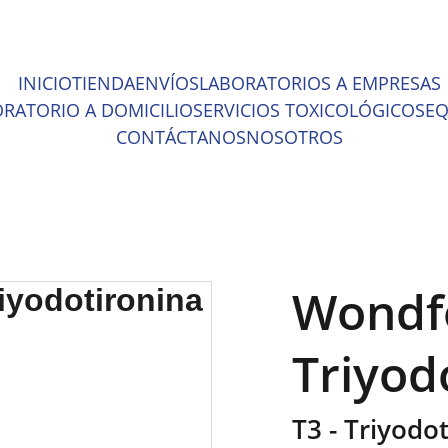
ENTOS INCREÍBLES EN MATERIAL MÉDICO Y EQUIPO DE LABOR
INICIO
TIENDA
ENVÍOS
LABORATORIOS A EMPRESAS
RATORIO A DOMICILIO
SERVICIOS TOXICOLÓGICOS
EQ
CONTÁCTANOS
NOSOTROS
Wondfo
Triyod
T3 - Triyodot