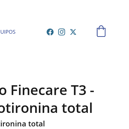
ATORIO
UIPOS
 Finecare T3 -
otironina total
ironina total