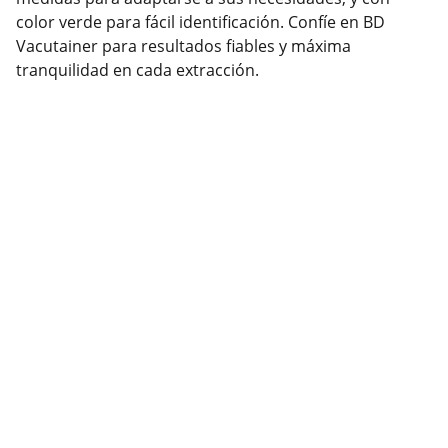
color verde para fácil identificación. Confíe en BD
Vacutainer para resultados fiables y máxima
tranquilidad en cada extracción.
Contacto
También estamos en redes para ayudarte con 
tus pedidos.
SÍGUENOS
ventasmegalab@gmail.com