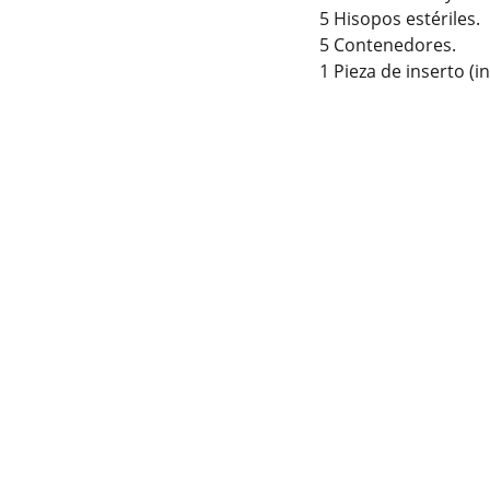
5 Hisopos estériles.
5 Contenedores.
1 Pieza de inserto (i
SÍGUENOS
22 24 61 74 75
udarte 
22 24 23 11 41
ventasmegalab@gmail.com