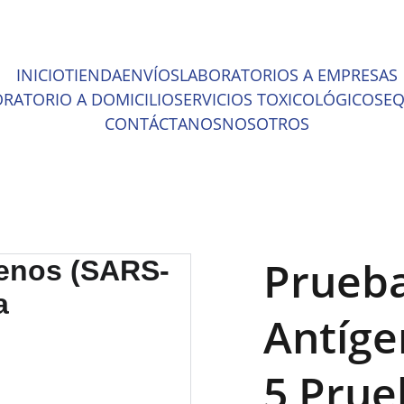
ENTOS INCREÍBLES EN MATERIAL MÉDICO Y EQUIPO DE LABOR
INICIO
TIENDA
ENVÍOS
LABORATORIOS A EMPRESAS
RATORIO A DOMICILIO
SERVICIOS TOXICOLÓGICOS
EQ
CONTÁCTANOS
NOSOTROS
Prueba
Antíge
5 Prue