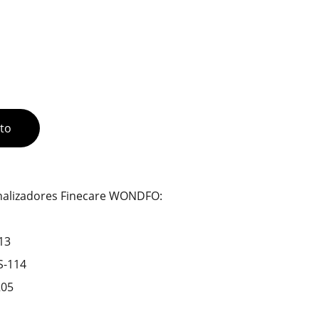
ito
analizadores Finecare WONDFO:
113
FS-114
205