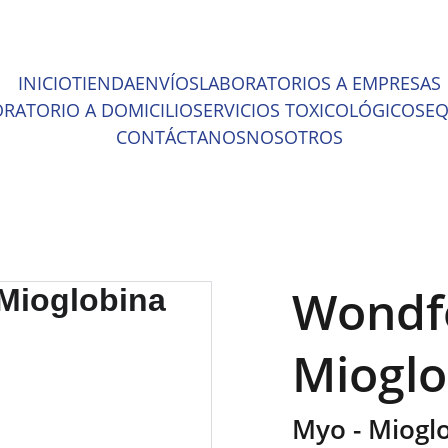
ENTOS INCREÍBLES EN MATERIAL MÉDICO Y EQUIPO DE LABOR
INICIO
TIENDA
ENVÍOS
LABORATORIOS A EMPRESAS
RATORIO A DOMICILIO
SERVICIOS TOXICOLÓGICOS
EQ
CONTÁCTANOS
NOSOTROS
Wondfo
Mioglo
Myo - Miogl