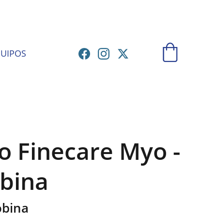
ATORIO
UIPOS
 Finecare Myo -
bina
obina