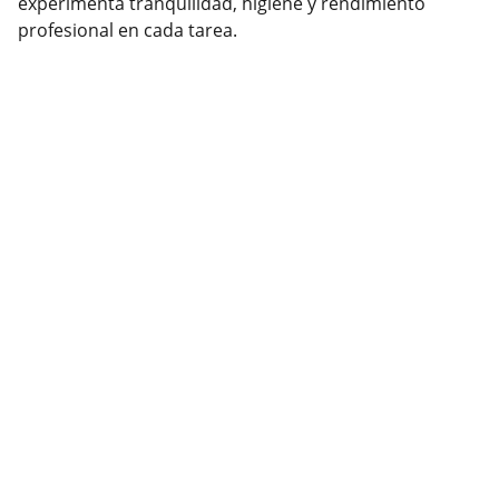
experimenta tranquilidad, higiene y rendimiento
profesional en cada tarea.
Contacto
También estamos en redes para ayudarte con 
tus pedidos.
SÍGUENOS
ventasmegalab@gmail.com
22 24 61 74 75
22 24 23 11 41