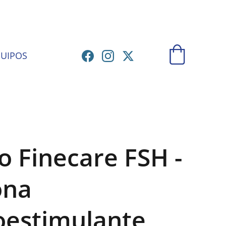
ATORIO
UIPOS
 Finecare FSH -
ona
loestimulante