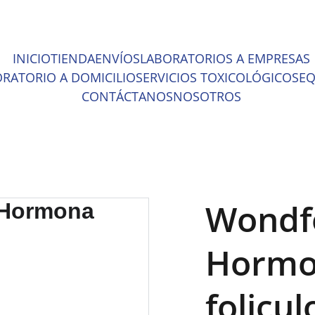
ENTOS INCREÍBLES EN MATERIAL MÉDICO Y EQUIPO DE LABOR
INICIO
TIENDA
ENVÍOS
LABORATORIOS A EMPRESAS
RATORIO A DOMICILIO
SERVICIOS TOXICOLÓGICOS
EQ
CONTÁCTANOS
NOSOTROS
Wondfo
Horm
folicu