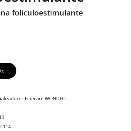
na foliculoestimulante
ito
analizadores Finecare WONDFO:
113
FS-114