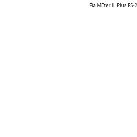
Fia MEter III Plus FS-
SÍGUENOS
22 24 61 74 75
udarte 
22 24 23 11 41
ventasmegalab@gmail.com