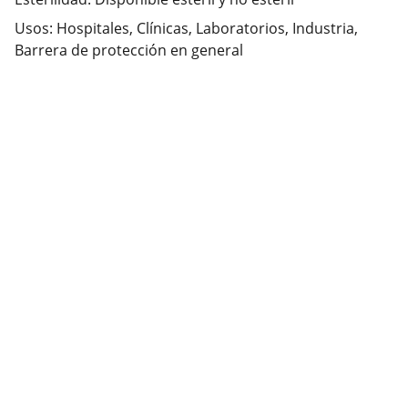
Usos: Hospitales, Clínicas, Laboratorios, Industria,
Barrera de protección en general
Contacto
También estamos en redes para ayudarte con 
tus pedidos.
SÍGUENOS
ventasmegalab@gmail.com
22 24 61 74 75